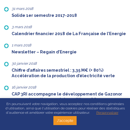
31 mars 2018
Solide 1er semestre 2017-2018
3 mars 2018
Calendrier financier 2018 de La Française de l’Energie
1 mars 2018
Newsletter – Regain d’Energie
30 janvier 2018
Chiffre d’affaires semestriel : 3,35 M€ (+ 80%)
Accélération de la production d’électricité verte
16 janvier 2018
CAP 3RI accompagne le développement de Gazonor
avec un investissement de 3 millions d’€
En poursuivant votre navigation, vous acceptez nos conditions générales
d'utilisation, ainsi que l'utilisation de cookies pour réaliser des statistiques
9 janvier 2018
d'audience et améliorer votre expérience utilisateur.
Personnaliser
Lancement de la campagne de tests dans les Hauts-
J'accepte
de-France pour la mise en place de nouveaux sites de
production d’électricité