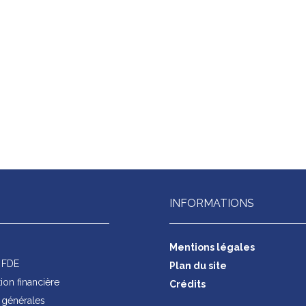
INFORMATIONS
s
Mentions légales
s FDE
Plan du site
on financière
Crédits
générales