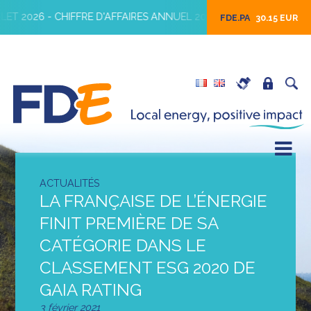
LET 2026 - CHIFFRE D'AFFAIRES ANNUEL 2026
16 JUILLET 202
FDE.PA
30.15 EUR
ACTUALITÉS
LA FRANÇAISE DE L’ÉNERGIE
FINIT PREMIÈRE DE SA
CATÉGORIE DANS LE
CLASSEMENT ESG 2020 DE
GAIA RATING
3 février 2021