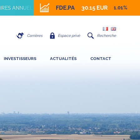
FDE.PA
30.15 EUR
1.01%
S ANNUEL 2026
16 JUILLET 2026 - IMPACT DE LA FOR
Carrières
Espace privé
Recherche
INVESTISSEURS
ACTUALITÉS
CONTACT