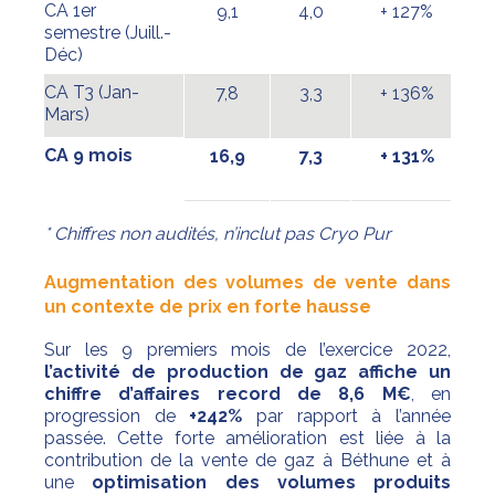
CA 1er
9,1
4,0
+ 127%
semestre (Juill.-
Déc)
CA T3 (Jan-
7,8
3,3
+ 136%
Mars)
CA 9 mois
16,9
7,3
+ 131%
* Chiffres non audités, n’inclut pas Cryo Pur
Augmentation des volumes de vente dans
un contexte de prix en forte hausse
Sur les 9 premiers mois de l’exercice 2022,
l’activité de production de gaz affiche un
chiffre d’affaires record de 8,6 M€
, en
progression de
+242%
par rapport à l’année
passée. Cette forte amélioration est liée à la
contribution de la vente de gaz à Béthune et à
une
optimisation
des volumes produits